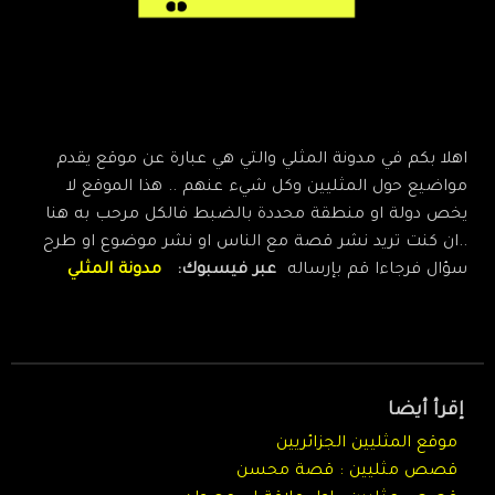
اهلا بكم في مدونة المثلي والتي هي عبارة عن موقع يقدم
مواضيع حول المثليين وكل شيء عنهم .. هذا الموقع لا
يخص دولة او منطقة محددة بالضبط فالكل مرحب به هنا
..ان كنت تريد نشر قصة مع الناس او نشر موضوع او طرح
سؤال فرجاءا قم بإرساله
عبر فيسبوك:
مدونة ‏المثلي
قصص لواط حلوه, قصص شواذ, قصص لواط مثيرة, قصتي مع اللواط, قصص gay, قصص جنسية مثليين, قصص شواذ جديدة, قصص شواز, قصص لواط اجنب قصص لواط مكتوبة, قصص لواط رجال, قصص لواط شباب, قصص مثاليين, قصص لواط صبيان, قصص لواط مكتوبة, قصص لواط عربي
إقرأ أيضا
موقع المثليين الجزائريين
قصص مثليين : قصة محسن